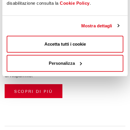
disabilitazione consulta la
Cookie Policy
.
Mostra dettagli
CONTI
Conto Silver
Accetta tutti i cookie
Abbiamo il piacere di presentarti il
Conto Silver
con
Personalizza
particolari vantaggi riservato agli azionisti della Cassa
di Risparmio.
SCOPRI DI PIÙ