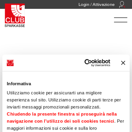
Prodotti
Login / Attivazione
Bancari
CONTI
Conto Platinum
Informativa
Abbiamo il piacere di presentarti il
Conto Platinum
con
Utilizziamo cookie per assicurarti una migliore
particolari vantaggi riservato agli azionisti della Cassa
esperienza sul sito. Utilizziamo cookie di parti terze per
di Risparmio.
inviarti messaggi promozionali personalizzati.
Chiudendo la presente finestra si proseguirà nella
navigazione con l'utilizzo dei soli cookies tecnici
. Per
SCOPRI DI PIÙ
maggiori informazioni sui cookie e sulla loro