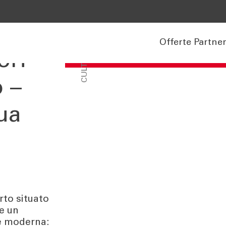
Offerte Partne
CULTURA
orf
o –
gua
rto situato
de un
ne moderna: