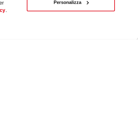
Personalizza
er
icy
.