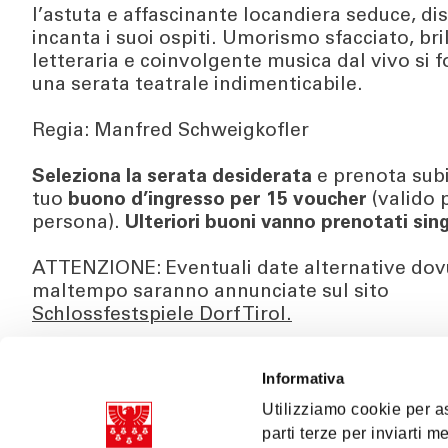
l’astuta e affascinante locandiera seduce, di
incanta i suoi ospiti. Umorismo sfacciato, bri
letteraria e coinvolgente musica dal vivo si 
una serata teatrale indimenticabile.
Regia:
Manfred Schweigkofler
Seleziona la serata desiderata
e prenota subi
tuo
buono d’ingresso per 15 voucher
(valido 
persona).
Ulteriori buoni vanno prenotati si
ATTENZIONE: Eventuali date alternative dov
maltempo saranno annunciate sul sito
Schlossfestspiele Dorf Tirol.
Inizio dello spettacolo: ore 21.00.
Informativa
In lingua tedesca.
Utilizziamo cookie per as
Per ulteriori informazioni consultare il sito
parti terze per inviarti 